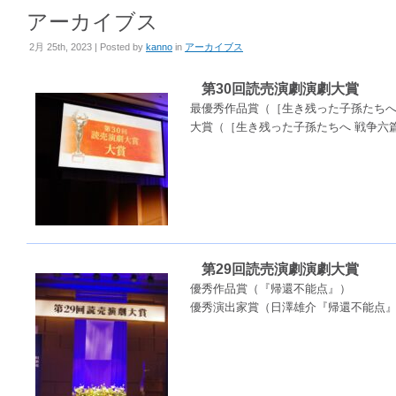
アーカイブス
2月 25th, 2023 | Posted by
kanno
in
アーカイブス
第30回読売演劇演劇大賞
最優秀作品賞（［生き残った子孫たちへ
大賞（［生き残った子孫たちへ 戦争六
第29回読売演劇演劇大賞
優秀作品賞（『帰還不能点』）
優秀演出家賞（日澤雄介『帰還不能点