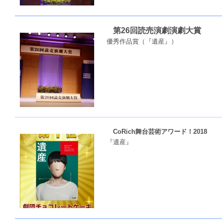
第26回読売演劇演劇大賞
優秀作品賞（『遺産』）
CoRich舞台芸術アワード！2018
『遺産』